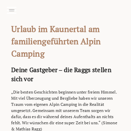
Zum Header springen (
Zum Inhalt springen (
Zum Footer springen (
zur Navigation springen (
Barrierefreiheits-Widget öffnen (
Zur Barrierefreiheitserklaerung (
Alt
Alt
Alt
+ 2)
Alt
+ 3)
+ 1)
+ 4)
Alt
Alt
+ 6)
+ 5)
Urlaub im Kaunertal am
familiengeführten Alpin
Camping
Deine Gastgeber – die Raggs stellen
sich vor
„Die besten Geschichten beginnen unter freiem Himmel.
Mit viel Überzeugung und Bergliebe haben wir unseren
Traum vom eigenen Alpin Camping in die Realität
umgesetzt. Gemeinsam mit unserem Team sorgen wir
dafür, dass es dir während deines Aufenthalts an nichts
fehlt. Wir wünschen dir eine super Zeit bei uns.“ (Simone
& Mathias Ragg)