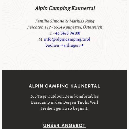
Alpin Camping Kaunertal
Familie Simone & Mathias Ragg
Feichten 112 - 6524 Kaunertal, Österreich
T.
+43 5475 94100
M.
info@alpincamping.tirol
buchen
anfragen
ALPIN CAMPING KAUNERTAL
365 Tage Outdoor. Dein komfortables
Basecamp in den Bergen Tirols. Weil
Freiheit genau so beginnt.
UNSER ANGEBOT