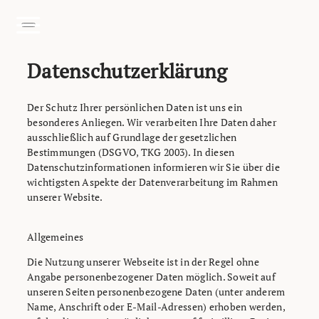
Zum Header springen (
Zum Inhalt springen (
Zum Footer springen (
zur Navigation springen (
Barrierefreiheits-Widget öffnen (
Zur Barrierefreiheitserklaerung (
Alt
Alt
Alt
+ 2)
Alt
+ 3)
+ 1)
+ 4)
Alt
Alt
+ 6)
+ 5)
Datenschutzerklärung
Der Schutz Ihrer persönlichen Daten ist uns ein
besonderes Anliegen. Wir verarbeiten Ihre Daten daher
ausschließlich auf Grundlage der gesetzlichen
Bestimmungen (DSGVO, TKG 2003). In diesen
Datenschutzinformationen informieren wir Sie über die
wichtigsten Aspekte der Datenverarbeitung im Rahmen
unserer Website.
Allgemeines
Die Nutzung unserer Webseite ist in der Regel ohne
Angabe personenbezogener Daten möglich. Soweit auf
unseren Seiten personenbezogene Daten (unter anderem
Name, Anschrift oder E-Mail-Adressen) erhoben werden,